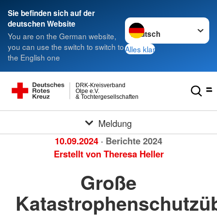
Sie befinden sich auf der
Sprache wechseln zu
deutschen Website
You are on the German website,
you can use the switch to switch to
Alles klar
the English one
DRK-Kreisverband
Olpe e.V.
& Tochtergesellschaften
Meldung
10.09.2024
· Berichte 2024
Erstellt von
Theresa Heller
Große
Katastrophenschutzü