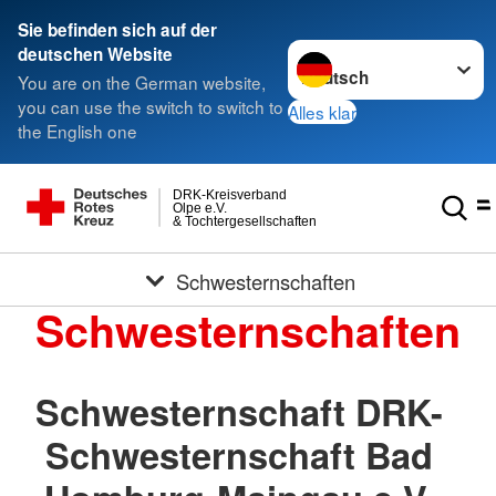
Sie befinden sich auf der
Sprache wechseln zu
deutschen Website
You are on the German website,
you can use the switch to switch to
Alles klar
the English one
DRK-Kreisverband
Olpe e.V.
& Tochtergesellschaften
Schwesternschaften
Schwesternschaften
Schwesternschaft DRK-
Schwesternschaft Bad