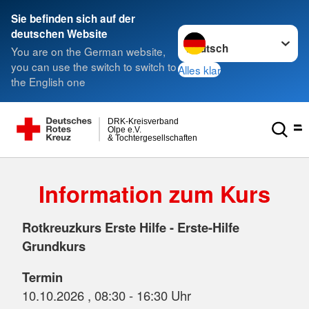
Sie befinden sich auf der
Sprache wechseln zu
deutschen Website
You are on the German website,
you can use the switch to switch to
Alles klar
the English one
DRK-Kreisverband
Olpe e.V.
& Tochtergesellschaften
Information zum Kurs
Rotkreuzkurs Erste Hilfe - Erste-Hilfe
Grundkurs
Termin
10.10.2026 , 08:30 - 16:30 Uhr