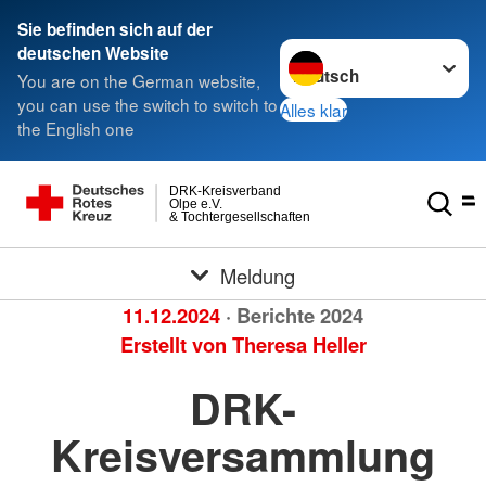
Sie befinden sich auf der
Sprache wechseln zu
deutschen Website
You are on the German website,
you can use the switch to switch to
Alles klar
the English one
DRK-Kreisverband
Olpe e.V.
& Tochtergesellschaften
Meldung
11.12.2024
· Berichte 2024
Erstellt von
Theresa Heller
DRK-
Kreisversammlung