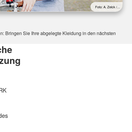
Foto: A. Zelck /…
fen: Bringen Sie Ihre abgelegte Kleidung in den nächsten
che
nzung
DRK
des