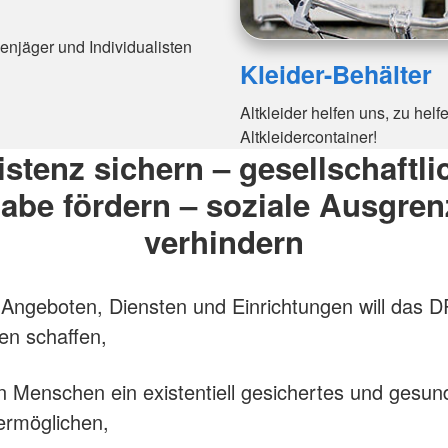
njäger und Individualisten
Kleider-Behälter
Altkleider helfen uns, zu hel
Altkleidercontainer!
istenz sichern – gesellschaftli
habe fördern – soziale Ausgre
verhindern
 Angeboten, Diensten und Einrichtungen will das 
en schaffen,
en Menschen ein existentiell gesichertes und gesun
ermöglichen,