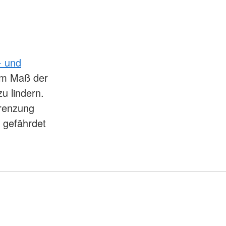
- und
em Maß der
u lindern.
grenzung
 gefährdet