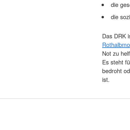
die ges
die soz
Das DRK is
Rothalbm
Not zu hel
Es steht f
bedroht od
ist.