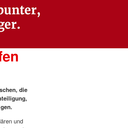
fen
schen, die
teiligung,
igen.
iären und