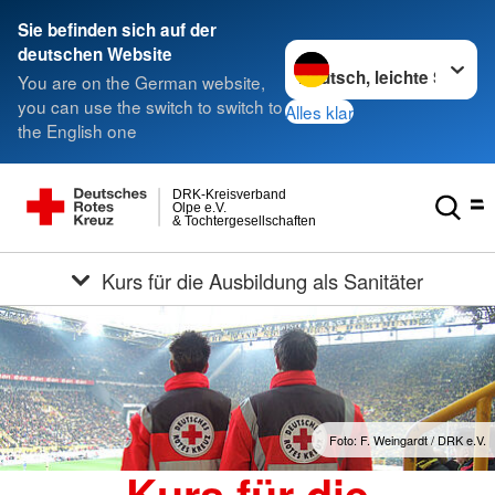
Sie befinden sich auf der
Sprache wechseln zu
deutschen Website
You are on the German website,
you can use the switch to switch to
Alles klar
the English one
DRK-Kreisverband
Olpe e.V.
& Tochtergesellschaften
Kurs für die Ausbildung als Sanitäter
Foto: F. Weingardt / DRK e.V.
Kurs für die