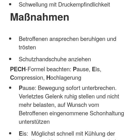
Schwellung mit Druckempfindlichkeit
Maßnahmen
Betroffenen ansprechen beruhigen und
trösten
Schutzhandschuhe anziehen
PECH
-Formel beachten:
P
ause,
E
is,
C
ompression,
H
ochlagerung
P
ause: Bewegung sofort unterbrechen.
Verletztes Gelenk ruhig stellen und nicht
mehr belasten, auf Wunsch vom
Betroffenen eingenommene Schonhaltung
unterstützen
E
is: Möglichst schnell mit Kühlung der