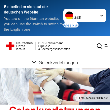
Sie befinden sich auf der
Sprache wechseln zu
deutschen Website
You are on the German website,
you can use the switch to switch to
Alles klar
the English one
DRK-Kreisverband
Olpe e.V.
& Tochtergesellschaften
Gelenkverletzungen
Foto: A.Zelck / DRK e.V.
Gelenkverletzungen