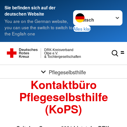
Sie befinden sich auf der
Sprache wechseln zu
deutschen Website
You are on the German website,
you can use the switch to switch to
Alles klar
the English one
DRK-Kreisverband
Olpe e.V.
& Tochtergesellschaften
Pflegeselbsthilfe
Kontaktbüro
Pflegeselbsthilfe
(KoPS)