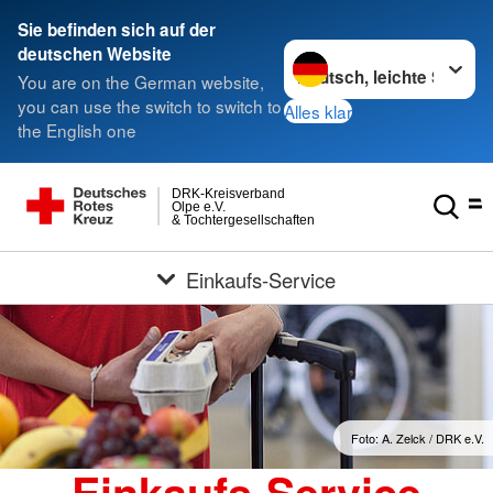
Sie befinden sich auf der
Sprache wechseln zu
deutschen Website
You are on the German website,
you can use the switch to switch to
Alles klar
the English one
DRK-Kreisverband
Olpe e.V.
& Tochtergesellschaften
Einkaufs-Service
Foto: A. Zelck / DRK e.V.
Einkaufs-Service