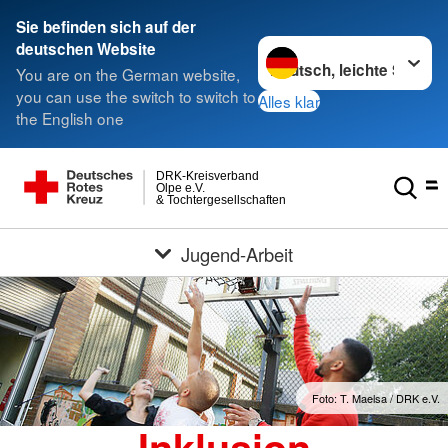
Sie befinden sich auf der
Sprache wechseln zu
deutschen Website
You are on the German website,
you can use the switch to switch to
Alles klar
the English one
DRK-Kreisverband
Olpe e.V.
& Tochtergesellschaften
Jugend-Arbeit
Foto: T. Maelsa / DRK e.V.
Inklusion