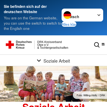
Sie befinden sich auf der
Sprache wechseln zu
deutschen Website
You are on the German website,
you can use the switch to switch to
Alles klar
the English one
DRK-Kreisverband
Olpe e.V.
& Tochtergesellschaften
Soziale Arbeit
Foto: Willing-Holtz / DRK
Soziale Arbeit