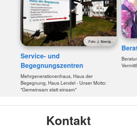
Foto: J. Boenig…
Bera
Service- und
Beratu
Begegnungszentren
Vermitt
Mehrgenerationenhaus, Haus der
Begegnung, Haus Lendel - Unser Motto:
"Gemeinsam statt einsam"
Kontakt