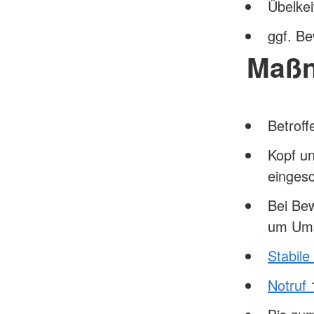
Übelkei
ggf. Be
Maß
Betroff
Kopf un
einges
Bei Bew
um Ums
Stabile
Notruf 