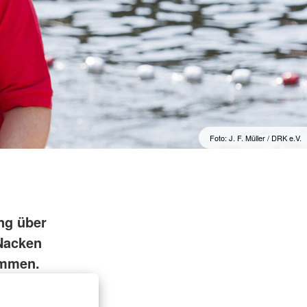
Foto: J. F. Müller / DRK e.V.
ng über
Nacken
ommen.