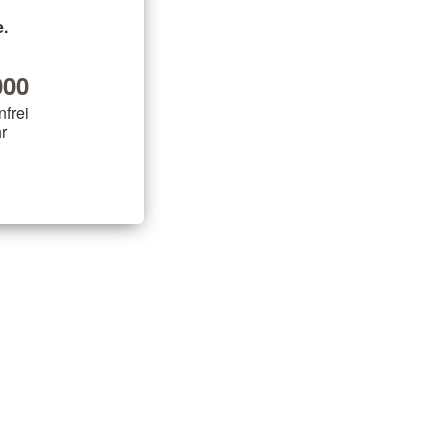
.
00
nfrei
r