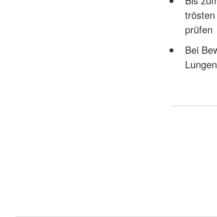
Bis zum
tröste
prüfen
Bei Bew
Lungen