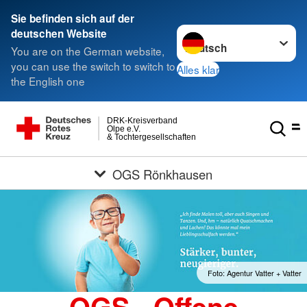
Sie befinden sich auf der
Sprache wechseln zu
deutschen Website
You are on the German website,
you can use the switch to switch to
Alles klar
the English one
DRK-Kreisverband
Olpe e.V.
& Tochtergesellschaften
OGS Rönkhausen
Foto: Agentur Vatter + Vatter
OGS - Offene