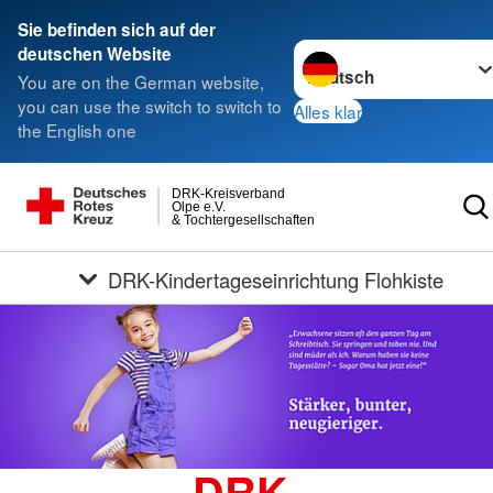
Sie befinden sich auf der
Sprache wechseln zu
deutschen Website
You are on the German website,
you can use the switch to switch to
Alles klar
the English one
DRK-Kreisverband
Olpe e.V.
& Tochtergesellschaften
DRK-Kindertageseinrichtung Flohkiste
DRK-