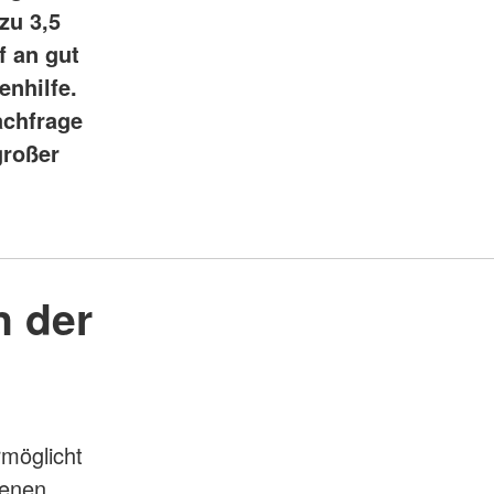
zu 3,5
f an gut
enhilfe.
achfrage
großer
n der
rmöglicht
denen