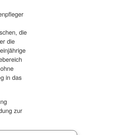
enpfleger
nschen, die
er die
einjährige
gebereich
 ohne
eg in das
ung
ldung zur