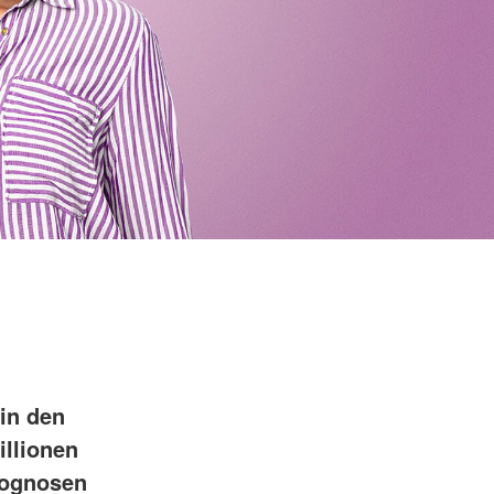
 in den
illionen
rognosen