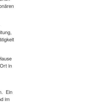
ionären
e
itung,
tigkeit
 Hause
Ort in
n. Ein
nd im