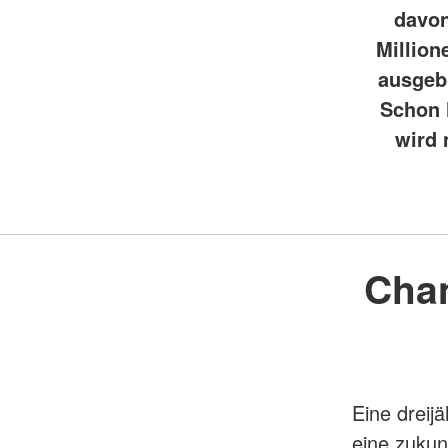
davon
Million
ausgebi
Schon h
wird 
Chan
Eine dreij
eine zukun