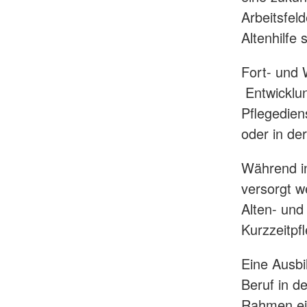
Arbeitsfeld
Altenhilfe 
Fort- und 
Entwicklun
Pflegediens
oder in de
Während in
versorgt w
Alten- und
Kurzzeitpf
Eine Ausbi
Beruf in d
Rahmen ein