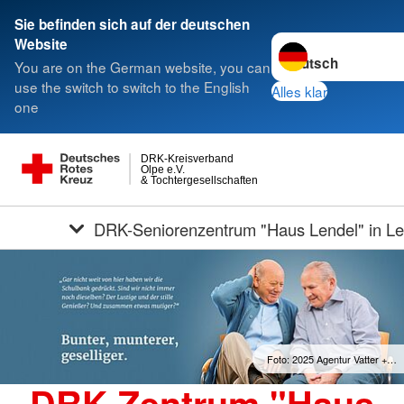
Sie befinden sich auf der deutschen
Sprache wechseln z
Website
You are on the German website, you can
use the switch to switch to the English
Alles klar
one
DRK-Kreisverband
Olpe e.V.
& Tochtergesellschaften
DRK-Seniorenzentrum "Haus Lendel" in Le
Foto: 2025 Agentur Vatter +…
DRK-Zentrum "Haus