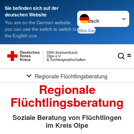
Sie befinden sich auf der
Sprache wechseln zu
deutschen Website
You are on the German website,
you can use the switch to switch to
Alles klar
the English one
DRK-Kreisverband
Olpe e.V.
& Tochtergesellschaften
Regionale Flüchtlingsberatung
Regionale
Flüchtlingsberatung
Soziale Beratung von Flüchtlingen
im Kreis Olpe