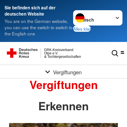
Sie befinden sich auf der
Sprache wechseln zu
deutschen Website
You are on the German website,
you can use the switch to switch to
Alles klar
the English one
DRK-Kreisverband
Olpe e.V.
& Tochtergesellschaften
Vergiftungen
Vergiftungen
Erkennen